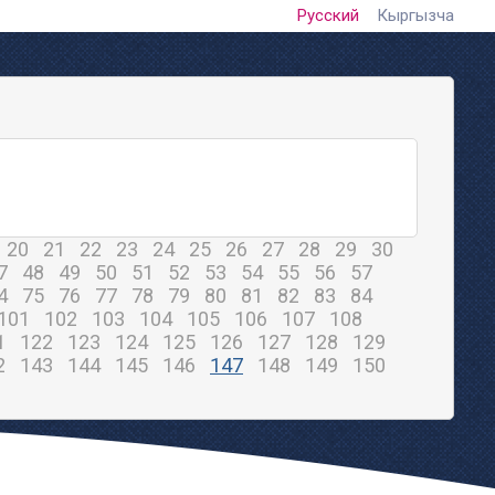
Русский
Кыргызча
20
21
22
23
24
25
26
27
28
29
30
7
48
49
50
51
52
53
54
55
56
57
4
75
76
77
78
79
80
81
82
83
84
101
102
103
104
105
106
107
108
1
122
123
124
125
126
127
128
129
2
143
144
145
146
147
148
149
150